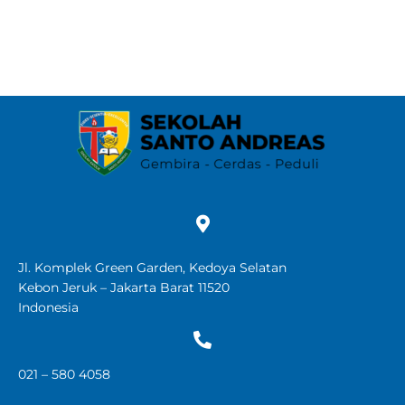
Jl. Komplek Green Garden, Kedoya Selatan
Kebon Jeruk – Jakarta Barat 11520
Indonesia
021 – 580 4058