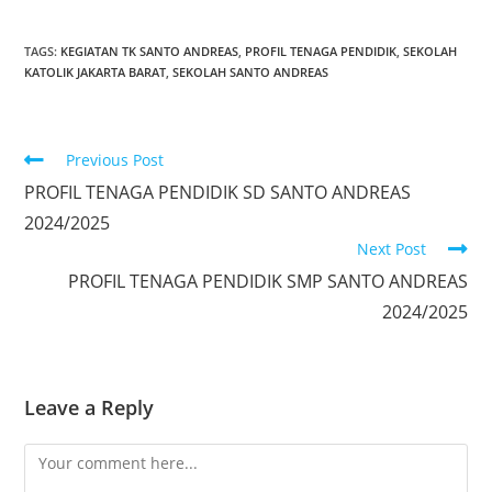
TAGS:
KEGIATAN TK SANTO ANDREAS
,
PROFIL TENAGA PENDIDIK
,
SEKOLAH
KATOLIK JAKARTA BARAT
,
SEKOLAH SANTO ANDREAS
Previous Post
PROFIL TENAGA PENDIDIK SD SANTO ANDREAS
2024/2025
Next Post
PROFIL TENAGA PENDIDIK SMP SANTO ANDREAS
2024/2025
Leave a Reply