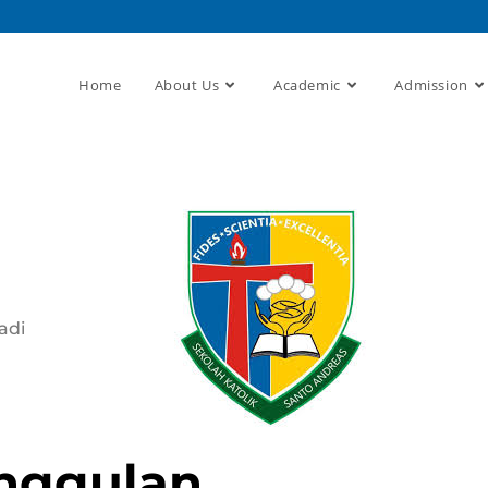
Home
About Us
Academic
Admission
adi
nggulan