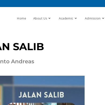
Home
About Us
Academic
Admission
AN SALIB
anto Andreas