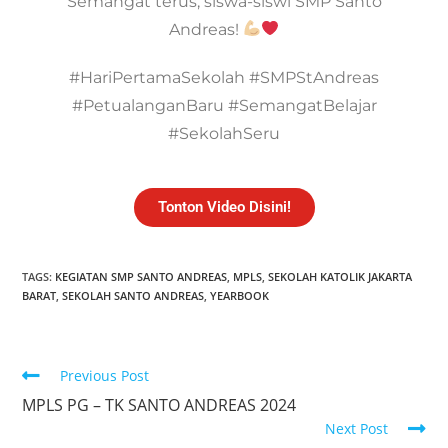
Semangat terus, siswa-siswi SMP Santo
Andreas!
#HariPertamaSekolah #SMPStAndreas
#PetualanganBaru #SemangatBelajar
#SekolahSeru
Tonton Video Disini!
TAGS:
KEGIATAN SMP SANTO ANDREAS
,
MPLS
,
SEKOLAH KATOLIK JAKARTA
BARAT
,
SEKOLAH SANTO ANDREAS
,
YEARBOOK
Previous Post
MPLS PG – TK SANTO ANDREAS 2024
Next Post